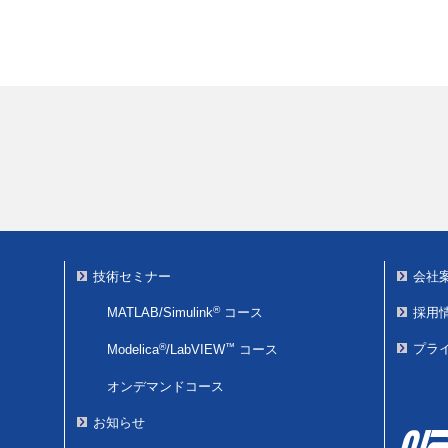
技術セミナー
会社
®
MATLAB/Simulink
コース
採用
®
™
プラ
Modelica
/
LabVIEW
コース
オンデマンドコース
お知らせ