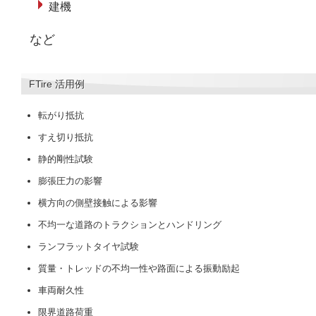
建機
など
FTire 活用例
転がり抵抗
すえ切り抵抗
静的剛性試験
膨張圧力の影響
横方向の側壁接触による影響
不均一な道路のトラクションとハンドリング
ランフラットタイヤ試験
質量・トレッドの不均一性や路面による振動励起
車両耐久性
限界道路荷重