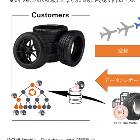
※タイヤ種類の数や計測項目により必要日数に差がありますので予めご
MATLAB/Simulinkは、The Mathworks, Inc.の登録商標です。