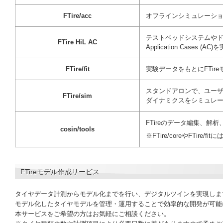
FTire/acc
オフラインシミュレーシ
テストベッドシステムやドライ
FTire HiL AC
Application Cases
FTire/fit
実験データをもとにFTi
スタンドアロンで、ユー
FTire/sim
ダイナミクスをシミュレ
FTireのデータ編集、
cosin/tools
※FTire/coreやFTire/fi
FTireモデル作成サービス
タイヤデータ計測からモデル化までを行い、デジタルツインを実現しま
モデル化したタイヤモデルを管理・運用することで効率的な開発が可能
本サービスをご希望の方はお気軽にご相談ください。