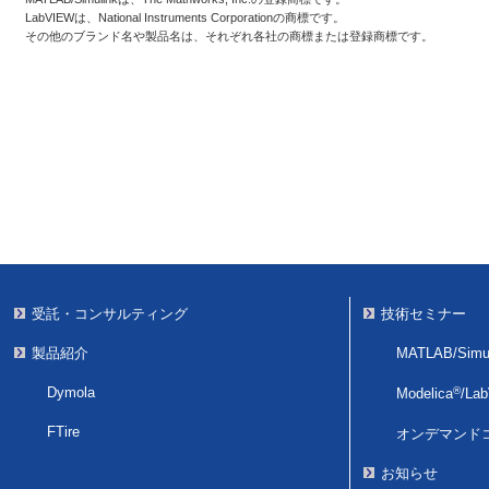
LabVIEWは、National Instruments Corporationの商標です。
その他のブランド名や製品名は、それぞれ各社の商標または登録商標です。
受託・コンサルティング
技術セミナー
製品紹介
MATLAB/Simul
Dymola
®
Modelica
/
La
FTire
オンデマンド
お知らせ