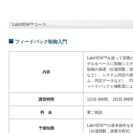
LabVIEW™コース
フィードバック制御入門
LabVIEW™を使って実
デルをベースに制御システ
制御の基礎（伝達関数，
内容
など）、システム同定の
ム，同定データなど）、P
ィードバックと極配置に
講習時間
1日目:6時間、 2日目:6
料 金
要ご相談
LabVIEW™の基本操作
予備知識
（伝達関数，状態方程式