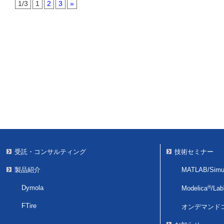
1/3
1
2
3
»
受託・コンサルティング
技術セミナー
製品紹介
MATLAB/Simul
Dymola
®
Modelica
/
La
FTire
オンデマンド