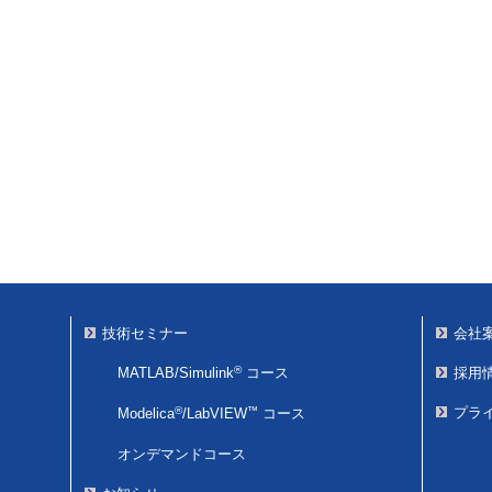
技術セミナー
会社
®
MATLAB/Simulink
コース
採用
®
™
プラ
Modelica
/
LabVIEW
コース
オンデマンドコース