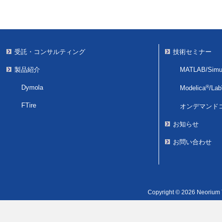
受託・コンサルティング
技術セミナー
製品紹介
MATLAB/Simul
Dymola
®
Modelica
/
La
FTire
オンデマンド
お知らせ
お問い合わせ
Copyright © 2026 Neorium T