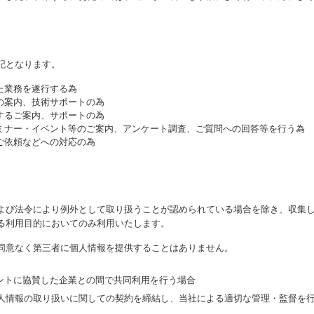
。
記となります。
た業務を遂行する為
の案内、技術サポートの為
するご案内、サポートの為
ミナー・イベント等のご案内、アンケート調査、ご質問への回答等を行う為
ご依頼などへの対応の為
よび法令により例外として取り扱うことが認められている場合を除き、収集
る利用目的においてのみ利用いたします。
同意なく第三者に個人情報を提供することはありません。
ントに協賛した企業との間で共同利用を行う場合
人情報の取り扱いに関しての契約を締結し、当社による適切な管理・監督を