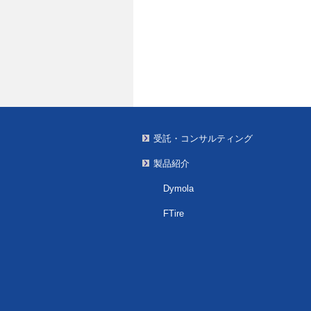
受託・コンサルティング
製品紹介
Dymola
FTire