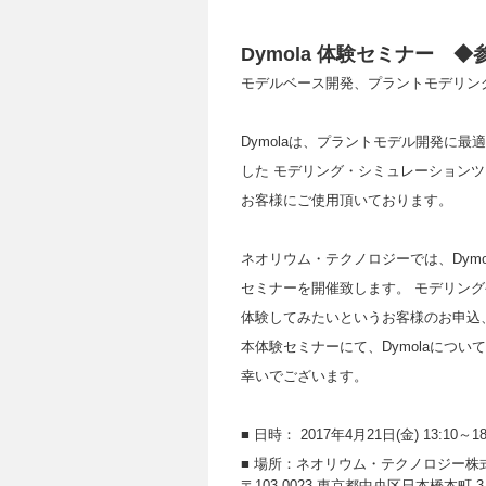
Dymola 体験セミナー 
モデルベース開発、プラントモデリン
Dymolaは、プラントモデル開発に最適な
した モデリング・シミュレーション
お客様にご使用頂いております。
ネオリウム・テクノロジーでは、Dymol
セミナーを開催致します。 モデリン
体験してみたいというお客様のお申込
本体験セミナーにて、Dymolaにつ
幸いでございます。
■ 日時： 2017年
4
月
21
日
(
金
) 13:10
～
18
■ 場所：ネオリウム・テクノロジー株
〒103-0023 東京都中央区日本橋本町 