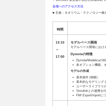
会場へのアクセス方法
■ 主催：ネオリウム・テクノロジー株
時間
13:10
モデルベース開発
モデルベース開発におけ
～
Dymolaの特徴
17:00
Dymola/Modelicaの
各オプション機能、
モデルの作成
基本操作 (体験)
基本的なモデリング (
ユーザーライブラリの
Simulinkとの連
FMI Export/Inpo