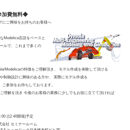
◆参加費無料◆
グにご興味をお持ちのお客様へ
Modelica言語をベースと
ツールで、これまで多くの
a/Modelicaの特徴をご理解頂き、 モデル作成を体験して頂ける
グや制御設計に興味のある方や、 実際にモデル作成を
、ご参加をお待ちしております。
いてご理解を頂き 今後のお客様の業務に少しでもお役に立てて頂ければ
:00 (12:40
開場
)
予定
式会社 セミナールーム
3-8-5 ヒューリック日本橋本町ビル3F