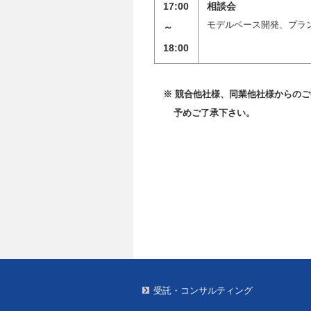
17:00
相談会
モデルベース開発、プラ
～
18:00
※ 競合他社様、同業他社様からの
予めご了承下さい。
受託・コンサルティング