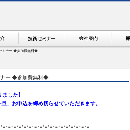
体験セミナー ◆参加費無料◆
ミナー ◆参加費無料◆
りました】
一旦、お申込を締め切らせていただきます。
＝*＝*＝*＝*＝*＝*＝*＝*＝*＝*＝*＝*＝*＝*＝*＝*＝*＝