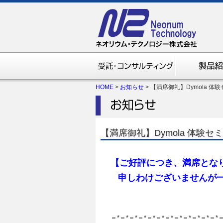
HOME
>
お知らせ
> 【満席御礼】Dymola 
【満席御礼】Dymola 体験セ
【ご好評につき、満席とな
申しわけございませんが
＝*＝*＝*＝*＝*＝*＝*＝*＝*＝*＝*＝*