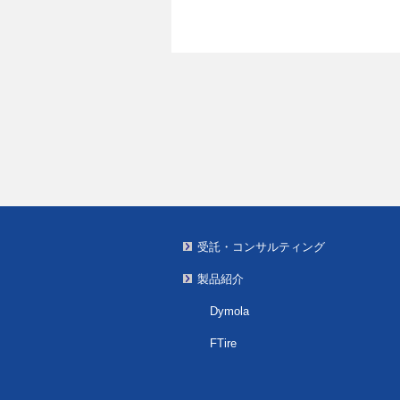
受託・コンサルティング
製品紹介
Dymola
FTire