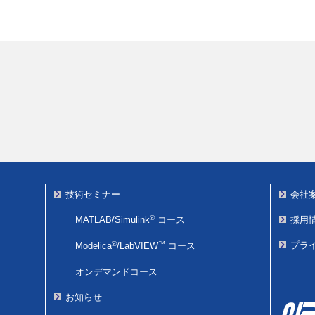
技術セミナー
会社
®
MATLAB/Simulink
コース
採用
®
™
プラ
Modelica
/
LabVIEW
コース
オンデマンドコース
お知らせ