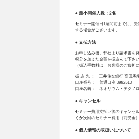
● 最小開催人数：2名
セミナー開催日1週間前までに、受
する場合がございます。
● 支払方法
お申し込み後、弊社より請求書を
税分を加えた金額を振込んで下さ
（振込手数料は、お客様のご負担
振 込 先 ： 三井住友銀行 高田馬
口座番号： 普通口座 3992510
口座名義： ネオリウム・テクノ
● キャンセル
セミナー費用支払い後のキャンセル
くか次回のセミナー費用（前受金
● 個人情報の取扱いについて