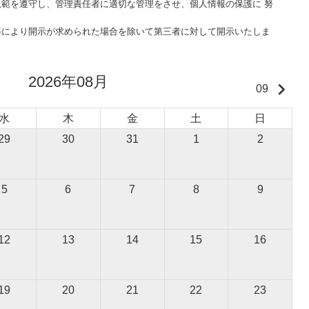
範を遵守し、管理責任者に適切な管理をさせ、個人情報の保護に 努
等により開示が求められた場合を除いて第三者に対して開示いたしま
2026年08月
keyboard_arrow_right
09
水
木
金
土
日
29
30
31
1
2
5
6
7
8
9
12
13
14
15
16
19
20
21
22
23